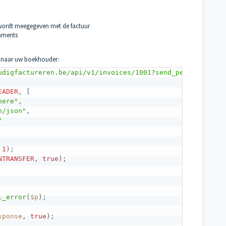
ordt meegegeven met de factuur
chments
n naar uw boekhouder:
udigfactureren.be/api/v1/invoices/1001?send_peppol'
)
;
EADER
,
[
here"
,
n/json"
,
"
1
)
;
NTRANSFER
,
true
)
;
l_error
(
$p
)
;
sponse
,
true
)
;