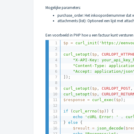
Mogelijke parameters:
purchase_order: Het inkoopordernummer dat w
attachments (list): Optioneel een lijst met atta
Een voorbeeld in PHP hoe u een factuur kunt versture
$p
=
curl_init
(
'https://eenvo
curl_setopt
(
$p
,
CURLOPT_HTTPH
"X-API-Key: your_api_key_
"Content-Type: applicatio
"Accept: application/json
]
)
;
curl_setopt
(
$p
,
CURLOPT_POST
,
curl_setopt
(
$p
,
CURLOPT_RETUR
$response
=
curl_exec
(
$p
)
;
if
(
curl_errno
(
$p
)
)
{
echo
'cURL Error: '
.
cur
}
else
{
$result
=
json_decode
(
$re
echo
"Response:\n"
;