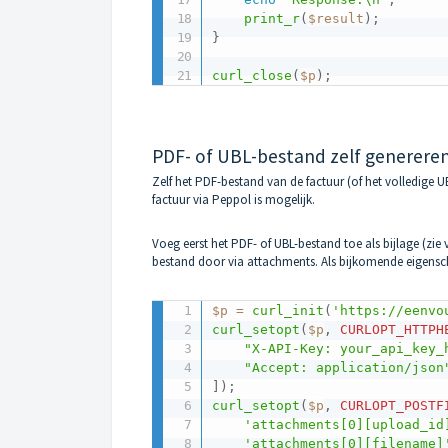
print_r
(
$result
)
;
}
curl_close
(
$p
)
;
PDF- of UBL-bestand zelf generere
Zelf het PDF-bestand van de factuur (of het volledige 
factuur via Peppol is mogelijk.
Voeg eerst het PDF- of UBL-bestand toe als bijlage (zie
bestand door via attachments. Als bijkomende eigensc
$p
=
curl_init
(
'https://eenvo
curl_setopt
(
$p
,
CURLOPT_HTTPH
"X-API-Key: your_api_key_
"Accept: application/json
]
)
;
curl_setopt
(
$p
,
CURLOPT_POSTF
'attachments[0][upload_id
'attachments[0][filename]