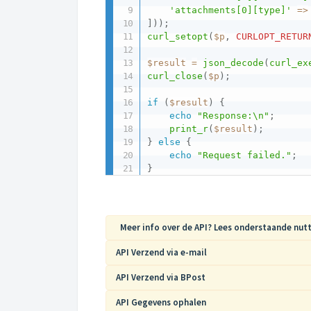
'attachments[0][type]'
=
>
]
)
)
;
curl_setopt
(
$p
,
CURLOPT_RETUR
$result
=
json_decode
(
curl_ex
curl_close
(
$p
)
;
if
(
$result
)
{
echo
"Response:\n"
;
print_r
(
$result
)
;
}
else
{
echo
"Request failed."
;
}
Meer info over de API? Lees onderstaande nutt
API Verzend via e-mail
API Verzend via BPost
API Gegevens ophalen