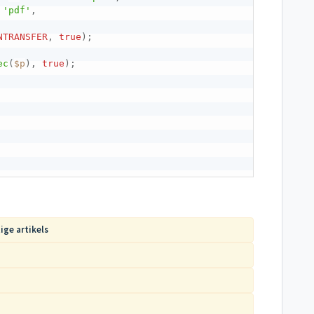
'pdf'
,
NTRANSFER
,
true
)
;
ec
(
$p
)
,
true
)
;
ige artikels