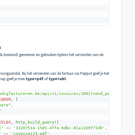
n
UBL-bestand) genereren en gebruiken tijdens het verzenden van de
 voorgaande). Bij het verzenden van de factuur via Peppol geef je het
hap geef je mee
type=pdf
of
type=ubl
.
udigfactureren.be/api/v1/invoices/1001?send_peppol'
)
;
EADER
,
[
here"
,
"
IELDS
,
http_build_query
(
[
]'
=
>
'33207514-1505-4ffe-bdbc-81a1109f75d9'
,
'
=
>
'invoice123.pdf'
,