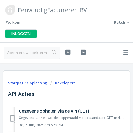
EenvoudigFactureren BV
Welkom
Dutch
INLOGGEN
Startpagina oplossing
Developers
API Acties
Gegevens ophalen via de API (GET)
Gegevens kunnen worden opgehaald via de standaard GET-methode van HTTP. Je kan bijvoorbeeld eenvoudig volgende URL in een browser invoeren om een lijst van...
Do, 5 Jun, 2025 om 5:50 PM