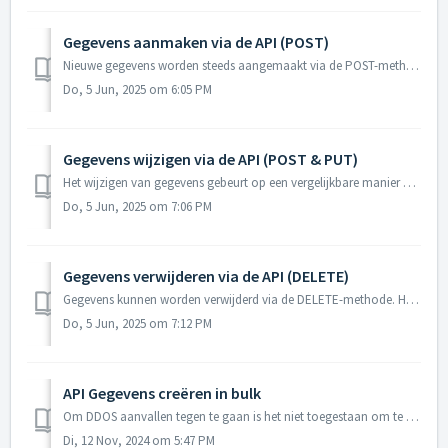
Gegevens aanmaken via de API (POST)
Nieuwe gegevens worden steeds aangemaakt via de POST-methode. Gebruik hierbij de juiste API-endpoint, bestaande uit het relevante domein (bijv. invoices, c...
Do, 5 Jun, 2025 om 6:05 PM
Gegevens wijzigen via de API (POST & PUT)
Het wijzigen van gegevens gebeurt op een vergelijkbare manier als het aanmaken ervan. Het verschil zit voornamelijk in de gebruikte HTTP-methode en het feit...
Do, 5 Jun, 2025 om 7:06 PM
Gegevens verwijderen via de API (DELETE)
Gegevens kunnen worden verwijderd via de DELETE-methode. Hiervoor specificeer je in de URL het juiste domein en de bijbehorende ID van het object dat je wil...
Do, 5 Jun, 2025 om 7:12 PM
API Gegevens creëren in bulk
Om DDOS aanvallen tegen te gaan is het niet toegestaan om te veel bewerkingen na elkaar uit te voeren. Indien te veel API-calls na elkaar worden uitgevoerd ...
Di, 12 Nov, 2024 om 5:47 PM