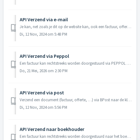
API Verzend via e-mail
Je kan, net zoals je dit op de website kan, ook een factuur, offerte, kasticket, bestelbon of leveringsbon per e-mail versturen naar de klant langs de API. ...
Di, 12 Nov, 2024 om 5:48 PM
API Verzend via Peppol
Een factuur kan rechtstreeks worden doorgestuurd via PEPPOL naar uw klant. Gebruik hiervoor de POST-methode met als URL bijvoorbeeld https://eenvoudigfa...
Do, 21 Mei, 2026 om 2:30 PM
API Verzend via post
Verzend een document (factuur, offerte, …) via BPost naar de klant. Hiervoor moet eerst de koppeling met Mail-IT-Wize worden opgezet. Gebruik de POST-me...
Di, 12 Nov, 2024 om 5:56 PM
API Verzend naar boekhouder
Een factuur kan rechtstreeks worden doorgestuurd naar het boekhoudpakket van uw boekhouder. Dit is enkel mogelijk indien een koppeling via CodaBox, ClearFac...