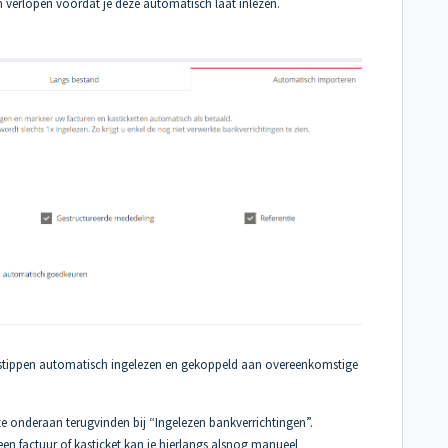
en verlopen voordat je deze automatisch laat inlezen.
jdstippen automatisch ingelezen en gekoppeld aan overeenkomstige
e onderaan terugvinden bij “Ingelezen bankverrichtingen”.
en factuur of kasticket kan je hierlangs alsnog manueel