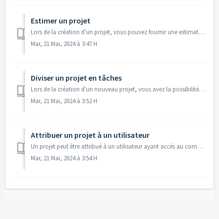
Estimer un projet
Lors de la création d'un projet, vous pouvez fournir une estimation du nombre total d'heures pour le projet. Cette estimation vous donne une bonne i...
Mar, 21 Mai, 2024 à 3:47 H
Diviser un projet en tâches
Lors de la création d'un nouveau projet, vous avez la possibilité de choisir de subdiviser votre projet en tâches. Cela permet de diviser votre projet e...
Mar, 21 Mai, 2024 à 3:52 H
Attribuer un projet à un utilisateur
Un projet peut être attribué à un utilisateur ayant accès au compte. Cela facilite le suivi de la personne responsable du projet et vous donne la possibilit...
Mar, 21 Mai, 2024 à 3:54 H