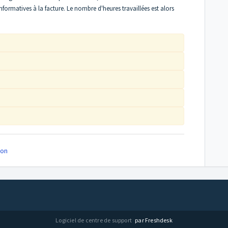
nformatives à la facture. Le nombre d'heures travaillées est alors
on
Logiciel de centre de support
par Freshdesk