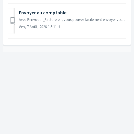
Envoyer au comptable
Avec EenvoudigFactureren, vous pouvez facilement envoyer vos factures de vente à votre comptable ou à votre logiciel de comptabilité. Vous n'avez ainsi ...
Ven, 7 Août, 2026 à 5:11 H